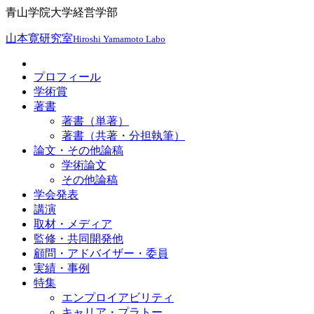
青山学院大学経営学部
山本寛研究室
Hiroshi Yamamoto Labo
プロフィール
学術賞
著書
著書（単著）
著書（共著・分担執筆）
論文・その他論稿
学術論文
その他論稿
学会発表
講演
取材・メディア
監修・共同開発他
顧問・アドバイザー・委員
実績・事例
特集
エンプロイアビリティ
キャリア・プラトー