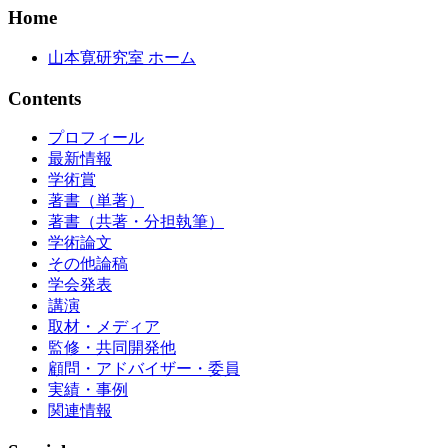
Home
山本寛研究室 ホーム
Contents
プロフィール
最新情報
学術賞
著書（単著）
著書（共著・分担執筆）
学術論文
その他論稿
学会発表
講演
取材・メディア
監修・共同開発他
顧問・アドバイザー・委員
実績・事例
関連情報