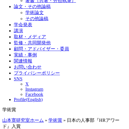
著書（共著・分担執筆）
論文・その他論稿
学術論文
その他論稿
学会発表
講演
取材・メディア
監修・共同開発他
顧問・アドバイザー・委員
実績・事例
関連情報
お問い合わせ
プライバシーポリシー
SNS
X
Instagram
Facebook
Profile(English)
学術賞
山本寛研究室ホーム
»
学術賞
»
日本の人事部『HRアワー
ド』入賞