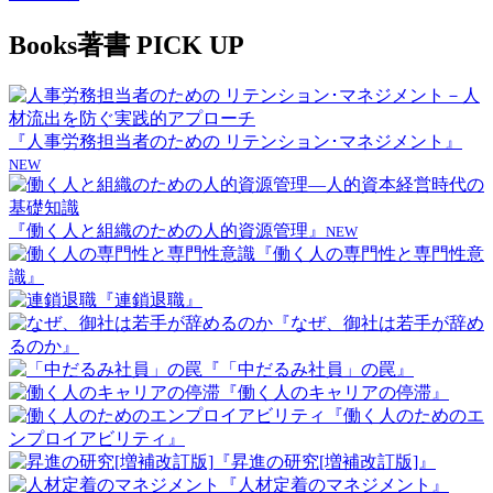
Books
著書 PICK UP
『人事労務担当者のための リテンション･マネジメント』
NEW
『働く人と組織のための人的資源管理』
NEW
『働く人の専門性と専門性意
識』
『連鎖退職』
『なぜ、御社は若手が辞め
るのか』
『「中だるみ社員」の罠』
『働く人のキャリアの停滞』
『働く人のためのエ
ンプロイアビリティ』
『昇進の研究[増補改訂版]』
『人材定着のマネジメント』