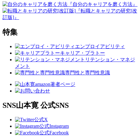
『自分のキャリアを磨く方法』
『転職とキャリアの研究[改
訂版]』
特集
エンプロイアビリティ
キャリア・プラトー
リテンション・マネジ
メント
専門性と専門性意識
SNS
山本寛 公式SNS
公式X
公式Instagram
公式Facebook