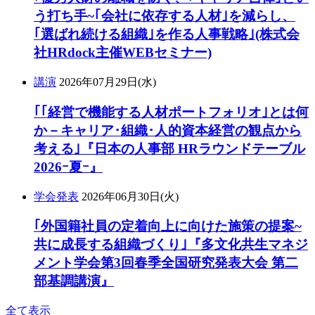
う打ち手~｢会社に依存する人材｣を減らし、
｢選ばれ続ける組織｣を作る人事戦略｣(株式会
社HRdock主催WEBセミナー)
講演
2026年07月29日(水)
｢｢経営で機能する人材ポートフォリオ｣とは何
か－キャリア･組織･人的資本経営の観点から
考える｣『日本の人事部 HRラウンドテーブル
2026ｰ夏ｰ』
学会発表
2026年06月30日(火)
｢外国籍社員の定着向上に向けた施策の提案~
共に成長する組織づくり｣『多文化共生マネジ
メント学会第3回春季全国研究発表大会 第二
部基調講演』
全て表示