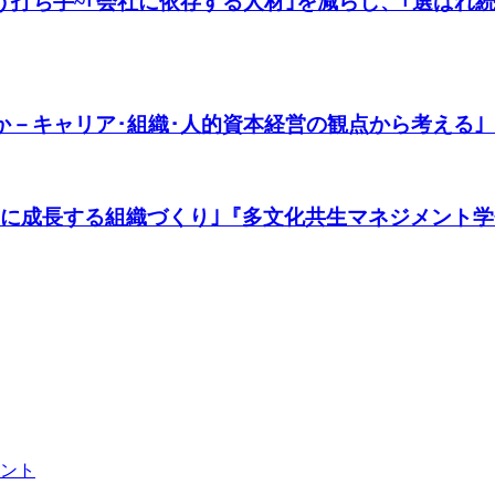
打ち手~｢会社に依存する人材｣を減らし、｢選ばれ続け
－キャリア･組織･人的資本経営の観点から考える｣『日
共に成長する組織づくり｣『多文化共生マネジメント学
ント