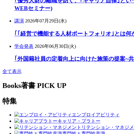
｢優秀人財の離職を防ぐ、｢キャリア自律｣という
WEBセミナー)
講演
2026年07月29日(水)
｢｢経営で機能する人材ポートフォリオ｣とは何か
学会発表
2026年06月30日(火)
｢外国籍社員の定着向上に向けた施策の提案~
全て表示
Books
著書 PICK UP
特集
エンプロイアビリティ
キャリア・プラトー
リテンション・マネジメ
専門性と専門性意識