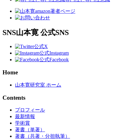
SNS
山本寛 公式SNS
公式X
公式Instagram
公式Facebook
Home
山本寛研究室 ホーム
Contents
プロフィール
最新情報
学術賞
著書（単著）
著書（共著・分担執筆）