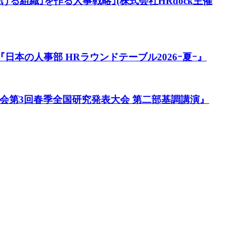
る組織｣を作る人事戦略｣(株式会社HRdock主催
本の人事部 HRラウンドテーブル2026ｰ夏ｰ』
会第3回春季全国研究発表大会 第二部基調講演』