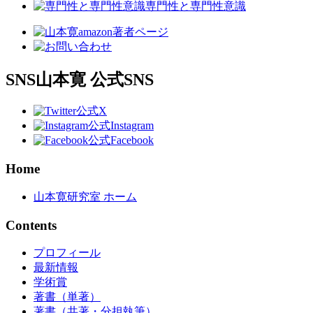
専門性と専門性意識
SNS
山本寛 公式SNS
公式X
公式Instagram
公式Facebook
Home
山本寛研究室 ホーム
Contents
プロフィール
最新情報
学術賞
著書（単著）
著書（共著・分担執筆）