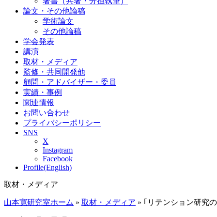
著書（共著・分担執筆）
論文・その他論稿
学術論文
その他論稿
学会発表
講演
取材・メディア
監修・共同開発他
顧問・アドバイザー・委員
実績・事例
関連情報
お問い合わせ
プライバシーポリシー
SNS
X
Instagram
Facebook
Profile(English)
取材・メディア
山本寛研究室ホーム
»
取材・メディア
»
｢リテンション研究の第