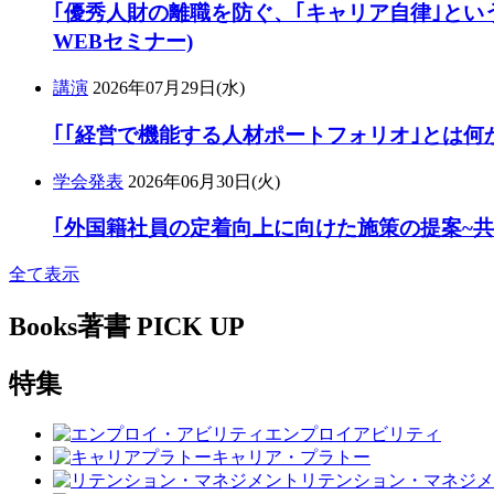
｢優秀人財の離職を防ぐ、｢キャリア自律｣という
WEBセミナー)
講演
2026年07月29日(水)
｢｢経営で機能する人材ポートフォリオ｣とは何か
学会発表
2026年06月30日(火)
｢外国籍社員の定着向上に向けた施策の提案~
全て表示
Books
著書 PICK UP
特集
エンプロイアビリティ
キャリア・プラトー
リテンション・マネジメ