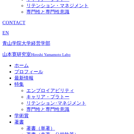
リテンション・マネジメント
専門性と専門性意識
CONTACT
EN
青山学院大学経営学部
山本寛研究室
Hiroshi Yamamoto Labo
ホーム
プロフィール
最新情報
特集
エンプロイアビリティ
キャリア・プラトー
リテンション･マネジメント
専門性と専門性意識
学術賞
著書
著書（単著）