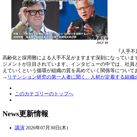
｢人手
高齢化と採用難による人手不足がますます深刻になっています
ジメントが注目されています。インタビューの中では、社員と
えていくという循環が組織の質を高めていく関係等について
→
リテンション研究の第一人者に聞く、人材が定着する組織
このカテゴリーのトップへ
News
更新情報
講演
2026年07月30日(木)