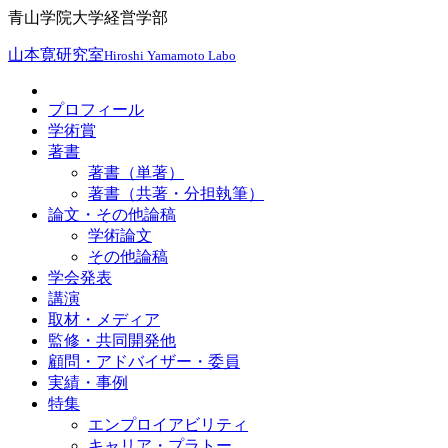
青山学院大学経営学部
山本寛研究室
Hiroshi Yamamoto Labo
プロフィール
学術賞
著書
著書（単著）
著書（共著・分担執筆）
論文・その他論稿
学術論文
その他論稿
学会発表
講演
取材・メディア
監修・共同開発他
顧問・アドバイザー・委員
実績・事例
特集
エンプロイアビリティ
キャリア・プラトー