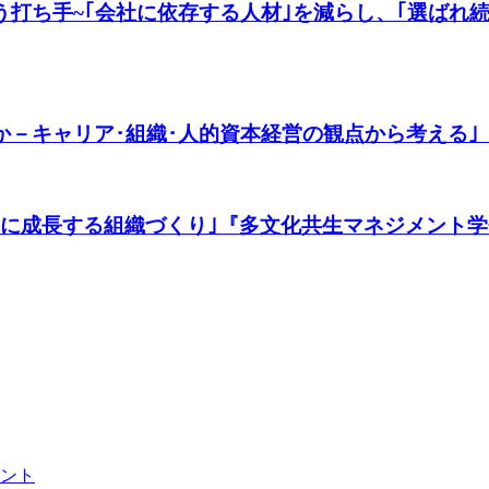
打ち手~｢会社に依存する人材｣を減らし、｢選ばれ続け
－キャリア･組織･人的資本経営の観点から考える｣『日
共に成長する組織づくり｣『多文化共生マネジメント学
ント