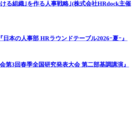
る組織｣を作る人事戦略｣(株式会社HRdock主催
本の人事部 HRラウンドテーブル2026ｰ夏ｰ』
会第3回春季全国研究発表大会 第二部基調講演』