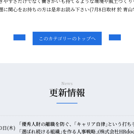
きやすさだけでなく働きがいも持てるような環境や風土づくり
に関心をお持ちの方は是非お読み下さい(7月8日取材 於 青山
このカテゴリーのトップへ
News
更新情報
｢優秀人財の離職を防ぐ、｢キャリア自律｣という打ち
0日(木)
｢選ばれ続ける組織｣を作る人事戦略｣(株式会社HRdo