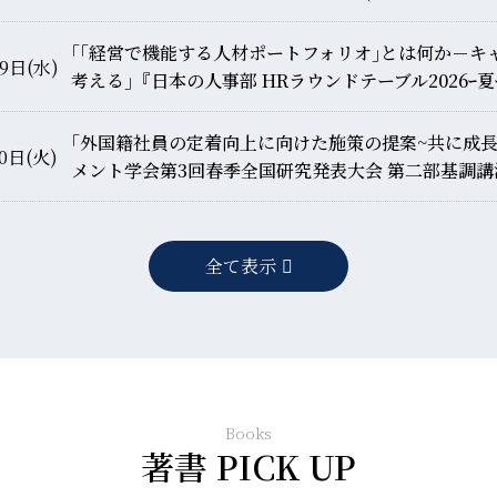
｢｢経営で機能する人材ポートフォリオ｣とは何か－キ
9日(水)
考える｣『日本の人事部 HRラウンドテーブル2026ｰ夏
｢外国籍社員の定着向上に向けた施策の提案~共に成
0日(火)
メント学会第3回春季全国研究発表大会 第二部基調講
全て表示
Books
著書 PICK UP