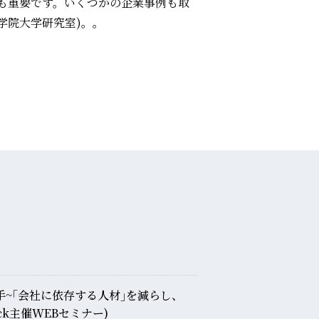
も重要です。いくつかの企業事例も取
学院大学研究室)。。
手~｢会社に依存する人材｣を減らし、
ck主催WEBセミナー)