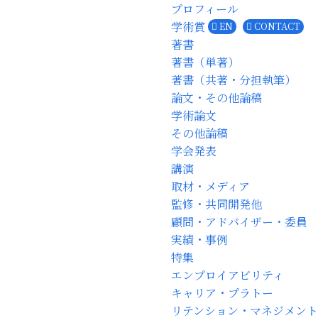
プロフィール
学術賞
EN
CONTACT
著書
著書（単著）
著書（共著・分担執筆）
論文・その他論稿
学術論文
その他論稿
学会発表
講演
取材・メディア
監修・共同開発他
顧問・アドバイザー・委員
実績・事例
特集
エンプロイアビリティ
キャリア・プラトー
リテンション・マネジメント