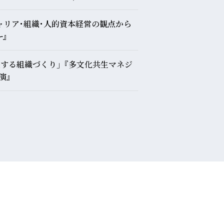
ャリア･組織･人的資本経営の観点から
ｰ』
長する組織づくり｣『多文化共生マネジ
演』