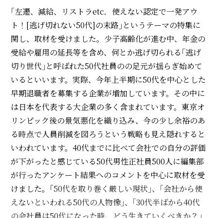
｢
左遷、減給、リストラetc．使えない認定で一発アウ
ト！
[逃げ切れない50代]の末路｣というテーマの特集に
関し、取材を受けました。少子高齢化が進む中、年金の
受給や雇用の延長等を含め、何とか逃げ切られる｢
逃げ
切り世代｣と呼ばれた50代社員のの足元が揺らぎ始めて
いるといいます。実際、今年上半期に50代を中心とした
早期退職者を募集する企業が増加しています。その中に
は日本を代表する大企業の多く含まれています。東京オ
リンピック後の景気悪化を織り込み、今の少し余裕のあ
る時点で人員削減を図ろうという戦略も見え隠れすると
いわれています。40代までに⽐べて会社での⾃分の評価
が下がったと感じている50代男性正社員
500人に編集部
が行ったアンケート結果へのコメントを中心に取材を受
けました。｢
50代を取り巻く厳しい現
状｣、｢会社から使
えないといわれる50代の人物像｣、｢
30代半ばから40代
の会社員は50代になった時、どう生き
ていくべきか？｣