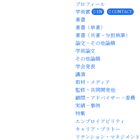
プロフィール
学術賞
EN
CONTACT
著書
著書（単著）
著書（共著・分担執筆）
論文・その他論稿
学術論文
その他論稿
学会発表
講演
取材・メディア
監修・共同開発他
顧問・アドバイザー・委員
実績・事例
特集
エンプロイアビリティ
キャリア・プラトー
リテンション・マネジメント