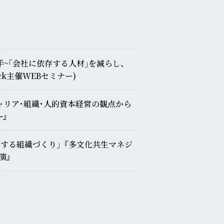
手~｢会社に依存する人材｣を減らし、
ck主催WEBセミナー)
ャリア･組織･人的資本経営の観点から
ｰ』
長する組織づくり｣『多文化共生マネジ
演』