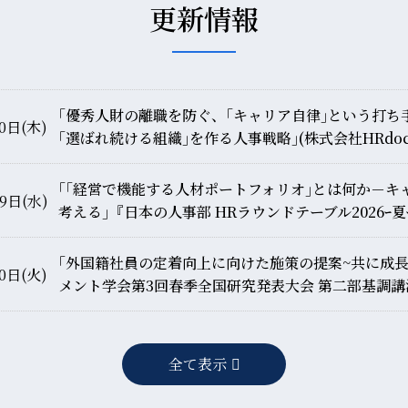
更新情報
｢優秀人財の離職を防ぐ、｢キャリア自律｣という打ち
0日(木)
｢選ばれ続ける組織｣を作る人事戦略｣(株式会社HRdo
｢｢経営で機能する人材ポートフォリオ｣とは何か－キ
9日(水)
考える｣『日本の人事部 HRラウンドテーブル2026ｰ夏
｢外国籍社員の定着向上に向けた施策の提案~共に成
0日(火)
メント学会第3回春季全国研究発表大会 第二部基調講
全て表示