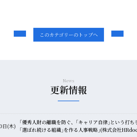
このカテゴリーのトップへ
News
更新情報
｢優秀人財の離職を防ぐ、｢キャリア自律｣という打ち
0日(木)
｢選ばれ続ける組織｣を作る人事戦略｣(株式会社HRdo