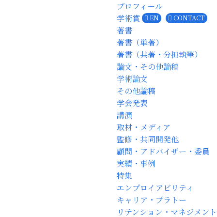
プロフィール
学術賞
EN
CONTACT
著書
著書（単著）
著書（共著・分担執筆）
論文・その他論稿
学術論文
その他論稿
学会発表
講演
取材・メディア
監修・共同開発他
顧問・アドバイザー・委員
実績・事例
特集
エンプロイアビリティ
キャリア・プラトー
リテンション・マネジメント