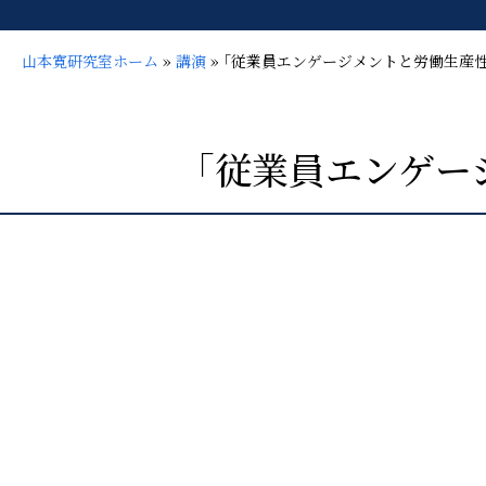
山本寛研究室ホーム
»
講演
»
｢従業員エンゲージメントと労働生産
｢従業員エンゲー