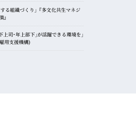
長する組織づくり｣『多文化共生マネジ
演』
下上司･年上部下｣が活躍できる環境を｣
職者雇用支援機構)