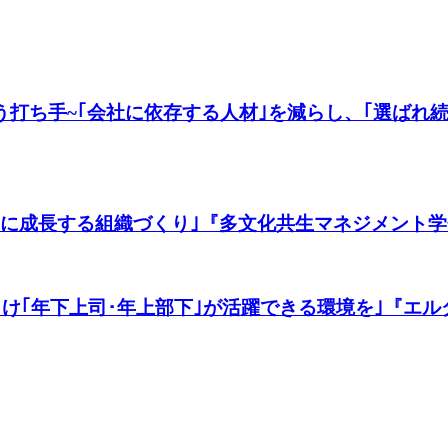
打ち手~｢会社に依存する人材｣を減らし、｢選ばれ続け
共に成長する組織づくり｣『多文化共生マネジメント学
｢年下上司･年上部下｣が活躍できる環境を｣『エルダー』2