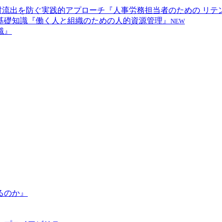
『人事労務担当者のための リテ
『働く人と組織のための人的資源管理』
NEW
識』
るのか』