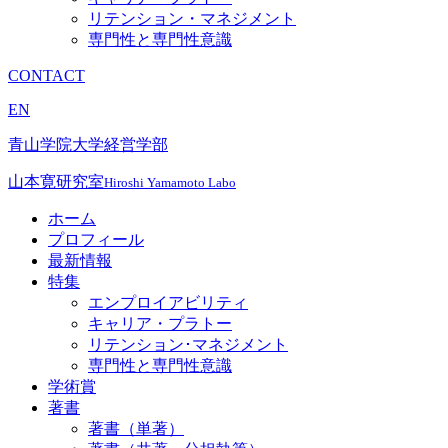
リテンション・マネジメント
専門性と専門性意識
CONTACT
EN
青山学院大学経営学部
山本寛研究室
Hiroshi Yamamoto Labo
ホーム
プロフィール
最新情報
特集
エンプロイアビリティ
キャリア・プラトー
リテンション･マネジメント
専門性と専門性意識
学術賞
著書
著書（単著）