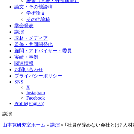
著書（共著・分担執筆）
論文・その他論稿
学術論文
その他論稿
学会発表
講演
取材・メディア
監修・共同開発他
顧問・アドバイザー・委員
実績・事例
関連情報
お問い合わせ
プライバシーポリシー
SNS
X
Instagram
Facebook
Profile(English)
講演
山本寛研究室ホーム
»
講演
»
｢社員が辞めない会社とは? 人