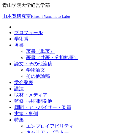
青山学院大学経営学部
山本寛研究室
Hiroshi Yamamoto Labo
プロフィール
学術賞
著書
著書（単著）
著書（共著・分担執筆）
論文・その他論稿
学術論文
その他論稿
学会発表
講演
取材・メディア
監修・共同開発他
顧問・アドバイザー・委員
実績・事例
特集
エンプロイアビリティ
キャリア・プラトー