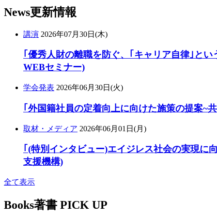
News
更新情報
講演
2026年07月30日(木)
｢優秀人財の離職を防ぐ、｢キャリア自律｣という
WEBセミナー)
学会発表
2026年06月30日(火)
｢外国籍社員の定着向上に向けた施策の提案~
取材・メディア
2026年06月01日(月)
｢(特別インタビュー)エイジレス社会の実現に向け
支援機構)
全て表示
Books
著書 PICK UP