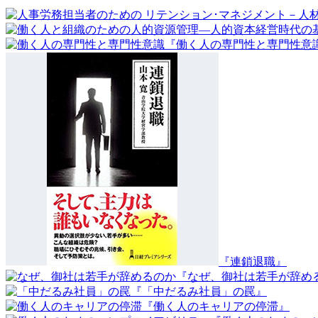
『働く人の専門性と専門性意
『連鎖退職』
『なぜ、御社は若手が辞め
『「中だるみ社員」の罠』
『働く人のキャリアの停滞』