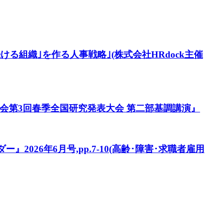
る組織｣を作る人事戦略｣(株式会社HRdock主催
会第3回春季全国研究発表大会 第二部基調講演』
026年6月号,pp.7-10(高齢･障害･求職者雇用