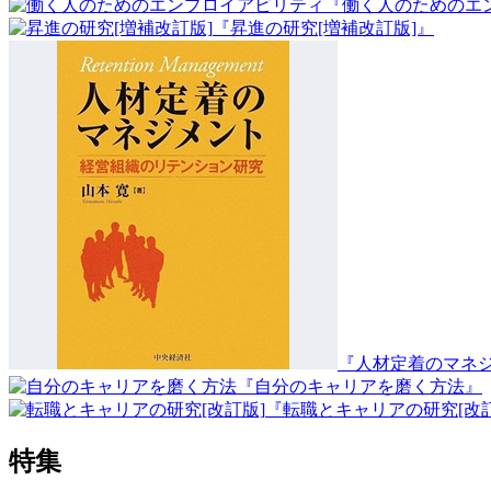
『働く人のためのエ
『昇進の研究[増補改訂版]』
『人材定着のマネ
『自分のキャリアを磨く方法』
『転職とキャリアの研究[改訂
特集