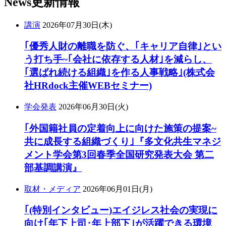
News
更新情報
講演
2026年07月30日(木)
｢優秀人財の離職を防ぐ、｢キャリア自律｣とい
う打ち手~｢会社に依存する人材｣を減らし、
｢選ばれ続ける組織｣を作る人事戦略｣(株式会
社HRdock主催WEBセミナー)
学会発表
2026年06月30日(火)
｢外国籍社員の定着向上に向けた施策の提案~
共に成長する組織づくり｣『多文化共生マネジ
メント学会第3回春季全国研究発表大会 第二
部基調講演』
取材・メディア
2026年06月01日(月)
｢(特別インタビュー)エイジレス社会の実現に
向け｢年下上司･年上部下｣が活躍できる環境