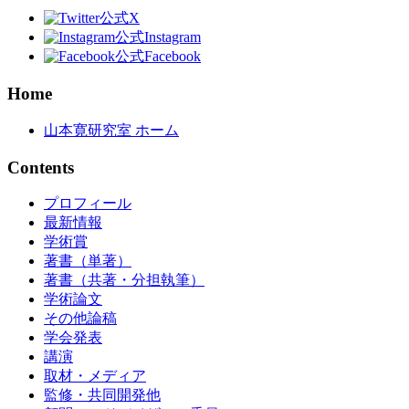
公式X
公式Instagram
公式Facebook
Home
山本寛研究室 ホーム
Contents
プロフィール
最新情報
学術賞
著書（単著）
著書（共著・分担執筆）
学術論文
その他論稿
学会発表
講演
取材・メディア
監修・共同開発他