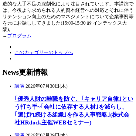
造的な人手不足の深刻化により注目されています。本講演で
は、今後より求められる人的資本経営への対応とそれに伴う
リテンション向上のためのマネジメントについて企業事例等
を元にお話ししてきました(15:00-15:30 於 インテックス大
阪)。
→
プログラム
このカテゴリーのトップへ
News
更新情報
講演
2026年07月30日(木)
｢優秀人財の離職を防ぐ、｢キャリア自律｣とい
う打ち手~｢会社に依存する人材｣を減らし、
｢選ばれ続ける組織｣を作る人事戦略｣(株式会
社HRdock主催WEBセミナー)
講演
2026年07月29日(水)