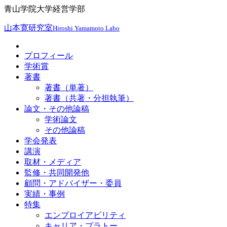
青山学院大学経営学部
山本寛研究室
Hiroshi Yamamoto Labo
プロフィール
学術賞
著書
著書（単著）
著書（共著・分担執筆）
論文・その他論稿
学術論文
その他論稿
学会発表
講演
取材・メディア
監修・共同開発他
顧問・アドバイザー・委員
実績・事例
特集
エンプロイアビリティ
キャリア・プラトー