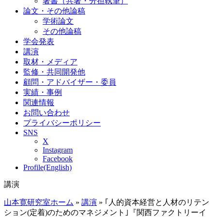
著書（共著・分担執筆）
論文・その他論稿
学術論文
その他論稿
学会発表
講演
取材・メディア
監修・共同開発他
顧問・アドバイザー・委員
実績・事例
関連情報
お問い合わせ
プライバシーポリシー
SNS
X
Instagram
Facebook
Profile(English)
講演
山本寛研究室ホーム
»
講演
»
｢人的資本経営と人材のリテン
ション(定着)のためのマネジメント｣『関西ファクトリーイ