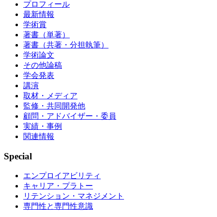
プロフィール
最新情報
学術賞
著書（単著）
著書（共著・分担執筆）
学術論文
その他論稿
学会発表
講演
取材・メディア
監修・共同開発他
顧問・アドバイザー・委員
実績・事例
関連情報
Special
エンプロイアビリティ
キャリア・プラトー
リテンション・マネジメント
専門性と専門性意識