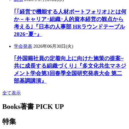
｢｢経営で機能する人材ポートフォリオ｣とは何
か－キャリア･組織･人的資本経営の観点から
考える｣『日本の人事部 HRラウンドテーブル
2026ｰ夏ｰ』
学会発表
2026年06月30日(火)
｢外国籍社員の定着向上に向けた施策の提案~
共に成長する組織づくり｣『多文化共生マネジ
メント学会第3回春季全国研究発表大会 第二
部基調講演』
全て表示
Books
著書 PICK UP
特集