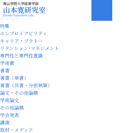
ホーム
青山学院大学経営学部
山本寛研究室
プロフィール
Hiroshi Yamamoto Labo
最新情報
特集
エンプロイアビリティ
キャリア・プラトー
リテンション･マネジメント
専門性と専門性意識
学術賞
著書
著書（単著）
著書（共著・分担執筆）
論文・その他論稿
学術論文
その他論稿
学会発表
講演
取材・メディア