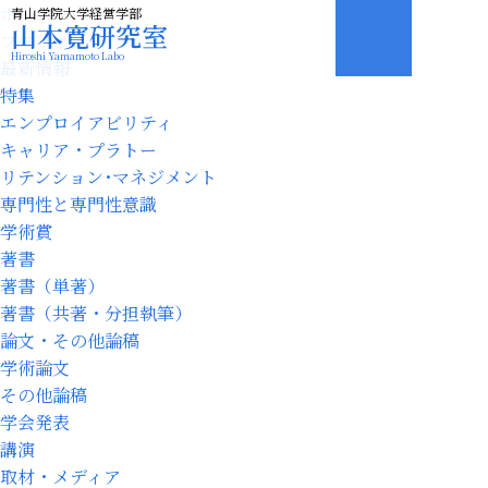
ホーム
青山学院大学経営学部
山本寛研究室
プロフィール
Hiroshi Yamamoto Labo
最新情報
特集
エンプロイアビリティ
キャリア・プラトー
リテンション･マネジメント
専門性と専門性意識
学術賞
著書
著書（単著）
著書（共著・分担執筆）
論文・その他論稿
学術論文
その他論稿
学会発表
講演
取材・メディア