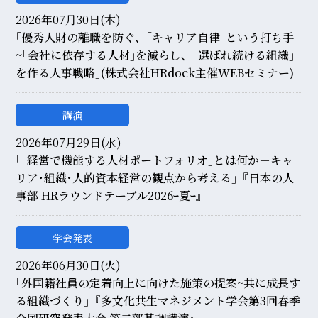
2026年07月30日(木)
｢優秀人財の離職を防ぐ、｢キャリア自律｣という打ち手
~｢会社に依存する人材｣を減らし、｢選ばれ続ける組織｣
を作る人事戦略｣(株式会社HRdock主催WEBセミナー)
講演
2026年07月29日(水)
｢｢経営で機能する人材ポートフォリオ｣とは何か－キャ
リア･組織･人的資本経営の観点から考える｣『日本の人
事部 HRラウンドテーブル2026ｰ夏ｰ』
学会発表
2026年06月30日(火)
｢外国籍社員の定着向上に向けた施策の提案~共に成長す
る組織づくり｣『多文化共生マネジメント学会第3回春季