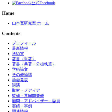
公式Facebook
Home
山本寛研究室 ホーム
Contents
プロフィール
最新情報
学術賞
著書（単著）
著書（共著・分担執筆）
学術論文
その他論稿
学会発表
講演
取材・メディア
監修・共同開発他
顧問・アドバイザー・委員
実績・事例
関連情報