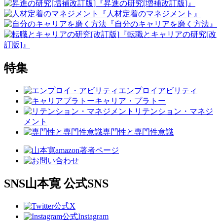
『昇進の研究[増補改訂版]』
『人材定着のマネジメント』
『自分のキャリアを磨く方法』
『転職とキャリアの研究[改
訂版]』
特集
エンプロイアビリティ
キャリア・プラトー
リテンション・マネジ
メント
専門性と専門性意識
SNS
山本寛 公式SNS
公式X
公式Instagram