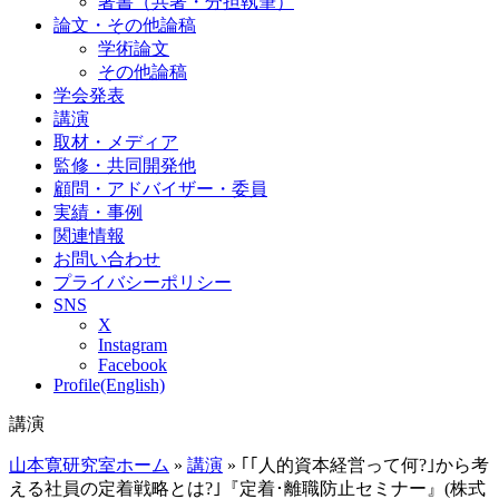
著書（共著・分担執筆）
論文・その他論稿
学術論文
その他論稿
学会発表
講演
取材・メディア
監修・共同開発他
顧問・アドバイザー・委員
実績・事例
関連情報
お問い合わせ
プライバシーポリシー
SNS
X
Instagram
Facebook
Profile(English)
講演
山本寛研究室ホーム
»
講演
»
｢｢人的資本経営って何?｣から考
える社員の定着戦略とは?｣『定着･離職防止セミナー』(株式