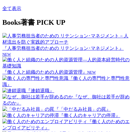
全て表示
Books
著書 PICK UP
『人事労務担当者のための リテンション･マネジメント』
NEW
『働く人と組織のための人的資源管理』
NEW
『働く人の専門性と専門性意
識』
『連鎖退職』
『なぜ、御社は若手が辞め
るのか』
『「中だるみ社員」の罠』
『働く人のキャリアの停滞』
『働く人のためのエ
ンプロイアビリティ』