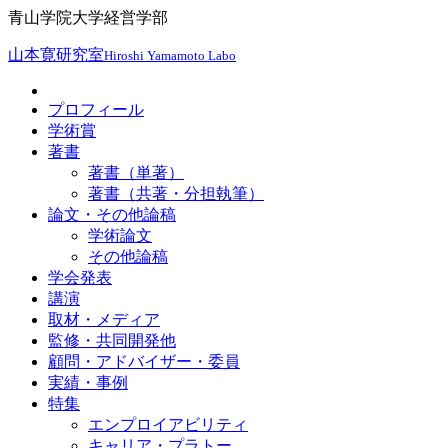
青山学院大学経営学部
山本寛研究室
Hiroshi Yamamoto Labo
プロフィール
学術賞
著書
著書（単著）
著書（共著・分担執筆）
論文・その他論稿
学術論文
その他論稿
学会発表
講演
取材・メディア
監修・共同開発他
顧問・アドバイザー・委員
実績・事例
特集
エンプロイアビリティ
キャリア・プラトー