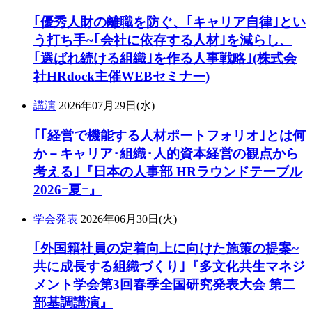
｢優秀人財の離職を防ぐ、｢キャリア自律｣とい
う打ち手~｢会社に依存する人材｣を減らし、
｢選ばれ続ける組織｣を作る人事戦略｣(株式会
社HRdock主催WEBセミナー)
講演
2026年07月29日(水)
｢｢経営で機能する人材ポートフォリオ｣とは何
か－キャリア･組織･人的資本経営の観点から
考える｣『日本の人事部 HRラウンドテーブル
2026ｰ夏ｰ』
学会発表
2026年06月30日(火)
｢外国籍社員の定着向上に向けた施策の提案~
共に成長する組織づくり｣『多文化共生マネジ
メント学会第3回春季全国研究発表大会 第二
部基調講演』