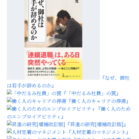
『なぜ、御社
は若手が辞めるのか』
『「中だるみ社員」の罠』
『働く人のキャリアの停滞』
『働く人のため
のエンプロイアビリティ』
『昇進の研究[増補改訂版]』
『人材定着のマネジメント』