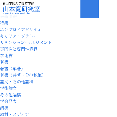
ホーム
青山学院大学経営学部
山本寛研究室
プロフィール
Hiroshi Yamamoto Labo
最新情報
特集
エンプロイアビリティ
キャリア・プラトー
リテンション･マネジメント
専門性と専門性意識
学術賞
著書
著書（単著）
著書（共著・分担執筆）
論文・その他論稿
学術論文
その他論稿
学会発表
講演
取材・メディア