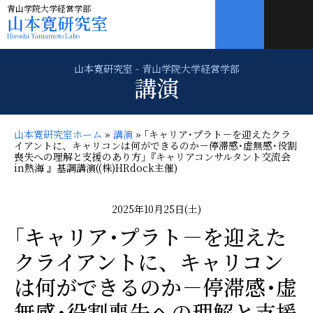
青山学院大学経営学部
山本寛研究室
Hiroshi Yamamoto Labo
講演
山本寛研究室ホーム
»
講演
»
｢キャリア･プラト－を迎えたクラ
イアントに、キャリコンは何ができるのか－停滞感･虚無感･役割
喪失への理解と支援のあり方｣『キャリアコンサルタント交流会
in熱海 』基調講演((株)HRdock主催)
2025年10月25日(土)
｢キャリア･プラト－を迎えた
クライアントに、キャリコン
は何ができるのか－停滞感･虚
無感･役割喪失への理解と支援