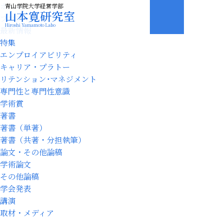
ホーム
青山学院大学経営学部
山本寛研究室
プロフィール
Hiroshi Yamamoto Labo
最新情報
特集
エンプロイアビリティ
キャリア・プラトー
リテンション･マネジメント
専門性と専門性意識
学術賞
著書
著書（単著）
著書（共著・分担執筆）
論文・その他論稿
学術論文
その他論稿
学会発表
講演
取材・メディア