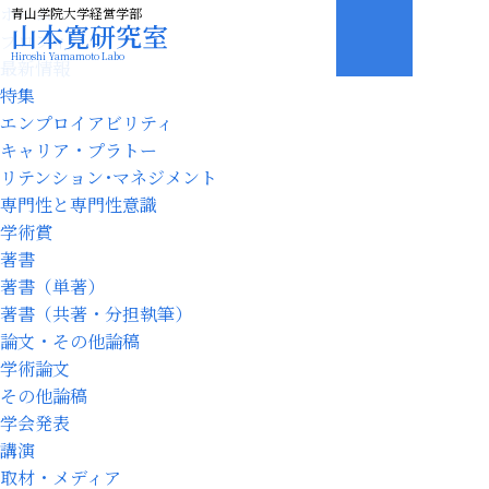
ホーム
青山学院大学経営学部
山本寛研究室
プロフィール
Hiroshi Yamamoto Labo
最新情報
特集
エンプロイアビリティ
キャリア・プラトー
リテンション･マネジメント
専門性と専門性意識
学術賞
著書
著書（単著）
著書（共著・分担執筆）
論文・その他論稿
学術論文
その他論稿
学会発表
講演
取材・メディア