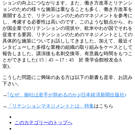
ションの向上につながります。また、働き方改革とリテンシ
ョンのための様々な施策は重なることも多く、働き方改革を
展開する上で、リテンションのためのマネジメントを参考に
し、考慮する必要性は高いのです。このような観点から、わ
が国企業でのリテンションの現状や、欧米やわが国でそれを
促進する要因、リテンションのためのマネジメントとしての
具体的な施策についてお話ししてきました。加えて、最近イ
ンタビューした多様な業種の組織の取り組みをケースとして
報告しました。講演後も名刺交換等、有意義な時間をもつこ
とができました( 15：45 ～17：45 於 青学会館校友会A
室)。
こうした問題にご興味のある方は以下の新書も是非、お読み
下さい。
→
｢なぜ、御社は若手が辞めるのか｣(日本経済新聞出版社)
→
「リテンションマネジメントとは」特集
はこちら
このカテゴリーのトップへ