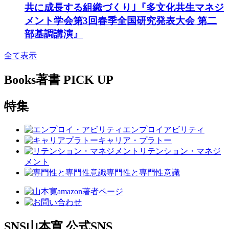
共に成長する組織づくり｣『多文化共生マネジ
メント学会第3回春季全国研究発表大会 第二
部基調講演』
全て表示
Books
著書 PICK UP
特集
エンプロイアビリティ
キャリア・プラトー
リテンション・マネジ
メント
専門性と専門性意識
SNS
山本寛 公式SNS