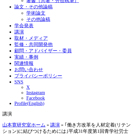
著書（共著・分担執筆）
論文・その他論稿
学術論文
その他論稿
学会発表
講演
取材・メディア
監修・共同開発他
顧問・アドバイザー・委員
実績・事例
関連情報
お問い合わせ
プライバシーポリシー
SNS
X
Instagram
Facebook
Profile(English)
講演
山本寛研究室ホーム
»
講演
»
｢働き方改革を人材定着(リテン
ション)に結びつけるためには｣平成31年度第1回青学社労士