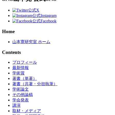
公式X
公式Instagram
公式Facebook
Home
山本寛研究室 ホーム
Contents
プロフィール
最新情報
学術賞
著書（単著）
著書（共著・分担執筆）
学術論文
その他論稿
学会発表
講演
取材・メディア