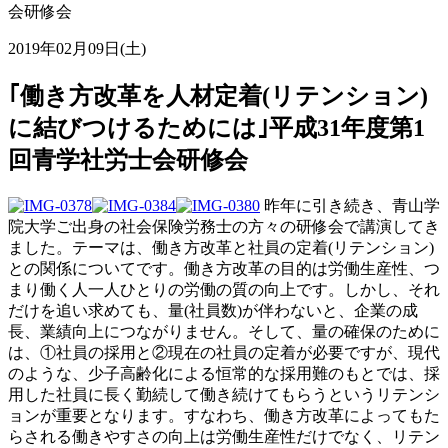
会研修会
2019年02月09日(土)
｢働き方改革を人材定着(リテンション)
に結びつけるためには｣平成31年度第1
回青学社労士会研修会
昨年に引き続き、青山学
院大学ご出身の社会保険労務士の方々の研修会で講演してき
ました。テーマは、働き方改革と社員の定着(リテンション)
との関係についてです。働き方改革の目的は労働生産性、つ
まり働く人一人ひとりの労働の質の向上です。しかし、それ
だけを追い求めても、量(社員数)が伴わないと、企業の成
長、業績向上につながりません。そして、量の確保のために
は、①社員の採用と②現在の社員の定着が必要ですが、現代
のような、少子高齢化による恒常的な採用難のもとでは、採
用した社員に長く勤続して働き続けてもらうというリテンシ
ョンが重要となります。すなわち、働き方改革によってもた
らされる働きやすさの向上は労働生産性だけでなく、リテン