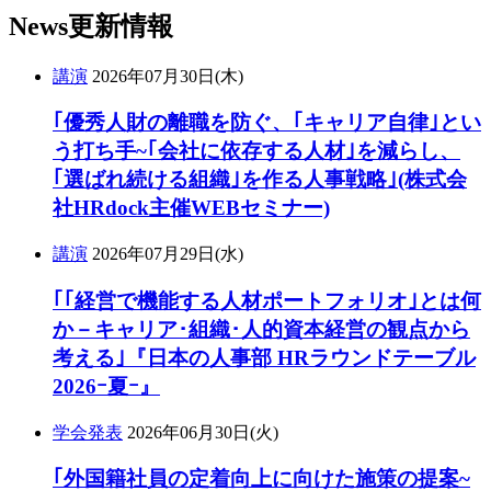
News
更新情報
講演
2026年07月30日(木)
｢優秀人財の離職を防ぐ、｢キャリア自律｣とい
う打ち手~｢会社に依存する人材｣を減らし、
｢選ばれ続ける組織｣を作る人事戦略｣(株式会
社HRdock主催WEBセミナー)
講演
2026年07月29日(水)
｢｢経営で機能する人材ポートフォリオ｣とは何
か－キャリア･組織･人的資本経営の観点から
考える｣『日本の人事部 HRラウンドテーブル
2026ｰ夏ｰ』
学会発表
2026年06月30日(火)
｢外国籍社員の定着向上に向けた施策の提案~