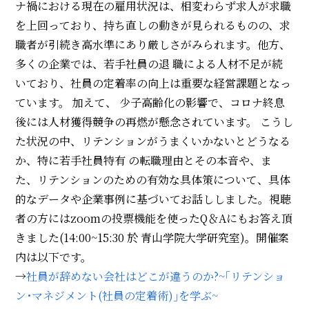
ナ禍における現在の雇用状況は、相変わらず求人が求職
を上回っており、持ち直しの動きが見られるものの、求
職者が引続き高水準にあり厳しさがみられます。他方、
多くの企業では、若手社員の退 職による人材不足が続
いており、社員の定着率の向上は重要な経営課題となっ
ています。 加えて、 少子高齢化の影響で、コロナ終息
後には人材獲得競争の再燃が懸念されています。 こうし
た状況の中、リテンションがうまくいかないとどうなる
か、特に若手社員特有 の転職理由とその本音や、ま
た、リテンションのための有効な具体策について、具体
的なデータや企業事例に基づいてお話ししました。視聴
者の方にはzoomの投票機能を使ったQ＆Aにもお答え頂
きました(14:00~15:30 於 青山学院大学研究室)。開催案
内は以下です。
→
社員が辞めない会社はどこが違うのか?~｢リテンショ
ン･マネジメント(社員の定着術)｣を学ぶ~