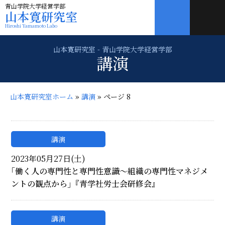
青山学院大学経営学部
山本寛研究室
Hiroshi Yamamoto Labo
講演
山本寛研究室ホーム
»
講演
»
ページ 8
講演
2023年05月27日(土)
｢働く人の専門性と専門性意識〜組織の専門性マネジメ
ントの観点から｣『青学社労士会研修会』
講演