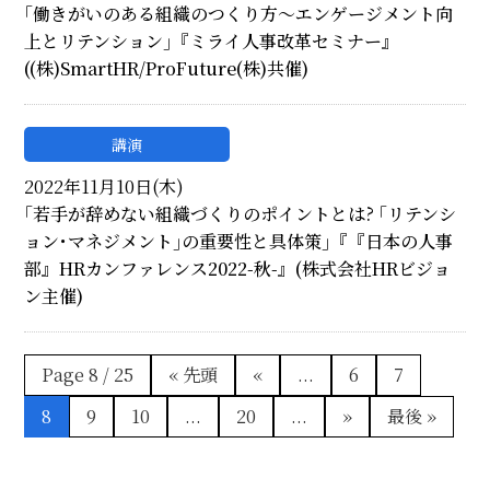
｢働きがいのある組織のつくり方～エンゲージメント向
上とリテンション｣『ミライ人事改革セミナー』
((株)SmartHR/ProFuture(株)共催)
講演
2022年11月10日(木)
｢若手が辞めない組織づくりのポイントとは? ｢リテンシ
ョン･マネジメント｣の重要性と具体策｣『『日本の人事
部』HRカンファレンス2022-秋-』(株式会社HRビジョ
ン主催)
Page 8 / 25
« 先頭
«
...
6
7
8
9
10
...
20
...
»
最後 »